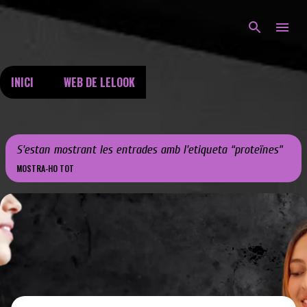
Salta al contingut principal
INICI
WEB DE LELOOK
S'estan mostrant les entrades amb l'etiqueta
proteïnes
MOSTRA-HO TOT
E
n
t
r
a