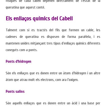
físiques de cada cabell depenen directament de l’estat de la
enllà de la decoloració total, qualsevol coloració que
queratina que aquest conté.
busqui aclarir la teva base natural comporta un
arrossegament de pigments, més o menys intens
Els enllaços químics del Cabell
segons la tècnica emprada. Com més diferència es
busqui entre el to natural del teu cabell i el color
Talment com si es tractés del fils que formen un cable, les
desitjat, més agressiu haurà de ser el mètode a utilitzar.
cadenes de queratina es disposen de forma paral·lela, i es
La bellesa comença amb un diagnòstic honest . Com
que el procés de decoloració pot debilitar parcialment
mantenen unides mitjançant tres tipus d’enllaços químics diferents
la fibra capil·lar, deixant el cabell més porós, sec i fràgil,
coneguts com a ponts.
és essencial confiar en professionals que facin un
diagnòstic acurat i honest abans d’iniciar qualsevol
Ponts d’hidrogen
tractament d'aclarit. Un diagnòstic incorrecte , que no
valori...
Són els enllaços que es donen entre un àtom d’hidrogen i un altre
àtom que atrau molt els electrons, com ara l’oxigen.
Ponts salins
Són aquells enllaços que es donen entre un àcid i una base per