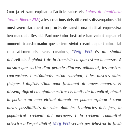
Com ja et vam explicar a l'article sobre els
Colors de Tendència
Tardor-Hivern 2022
, a les creacions dels diferents dissenyadors s'hi
mostraven clarament un procés de canvi i una dualitat expressiva
ben marcada. Des del Pantone Color Institute han volgut copsar el
moment transformador que estem vivint creant aquest color. Tal
com afirmen els seus creadors,
"
Very Peri
és un símbol
del
zeitgeist
1
global i de la transició en que estem immersos. A
mesura que sortim d'un període d'intens aïllament, les nostres
concepcions i estàndards estan canviant, i les nostres vides
físiques i digitals s'han anat fusionant de noves maneres. El
disseny digital ens ajuda a estirar els límits de la realitat, obrint
la porta a un món virtual dinàmic on podem explorar i crear
noves possibilitats de color. Amb les tendències dels jocs, la
popularitat creixent del metavers i la creixent comunitat
artística a l'espai digital,
Very Peri
serveix per il·lustrar la fusió