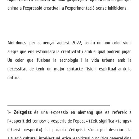
anima a l'expressió creativa i a l'experimentació sense inhibicions.
Així doncs, per començar aquest 2022, tenim un nou color viu i
alegre que ens estimularà la creativitat i
amb el qual podrem jugar.
Un color que fusiona la tecnologia i la vida urbana amb la
necessitat de tenir un major contacte físic i espiritual amb la
natura.
__________________________________________________________________
1-
Zeitgeist
és una expressió en alemany que es refereix a
l'«esperit del temps» o «esperit de l'època» (Zeit significa «temps»
i Geist «esperit»). La paraula Zeitgeist s'usa per descriure la
situació cultural, intel·lectual, ètica, espiritual o política general dins