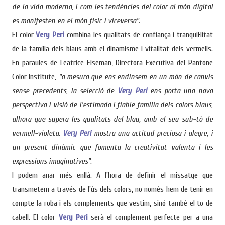
de la vida moderna, i com les tendències del color al món digital
es manifesten en el món físic i viceversa"
.
El color
Very Peri
combina les qualitats de confiança i tranquil·litat
de la família dels blaus amb el dinamisme i vitalitat dels vermells.
En paraules de Leatrice Eiseman, Directora Executiva del Pantone
Color Institute,
"a mesura que ens endinsem en un món de canvis
sense precedents, la selecció de
Very Peri
ens porta una nova
perspectiva i visió de l'estimada i fiable família dels colors blaus,
alhora que supera les qualitats del blau, amb el seu sub-tò de
vermell-violeta.
Very Peri
mostra una actitud preciosa i alegre, i
un present dinàmic que fomenta la creativitat valenta i les
expressions imaginatives"
.
I podem anar més enllà. A l'hora de definir el missatge que
transmetem a través de l'ús dels colors, no només hem de tenir en
compte la roba i els complements que vestim, sinó també el to de
cabell. El color
Very Peri
serà el complement perfecte per a una