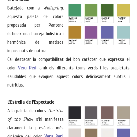
Batejada com a
Wellspring
,
aquesta paleta de colors
proposada per Pantone
defineix una barreja holística i
harmònica de matisos
impregnats de natura.
Cal destacar la compatibilitat del bon caràcter que expressa el
color
Very Peri
, amb els diferents torns verds i les propietats
saludables que evoquen aquest colors deliciosament subtils i
nutritius.
L'Estrella de l'Espectacle
A la paleta de colors
The Star
of the Show
s'hi manifesta
clarament la presència més
dinàmica del color
Very Peri
.