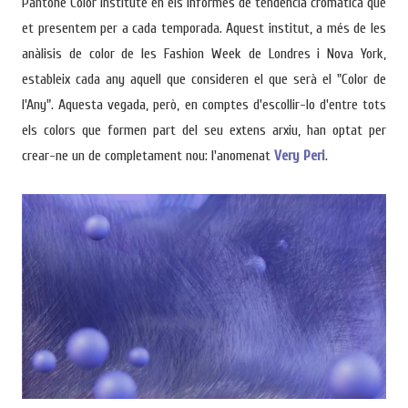
Pantone Color Institute en els informes de tendència cromàtica que
enllà de la decoloració total, qualsevol coloració que
et presentem per a cada temporada. Aquest institut, a més de les
busqui aclarir la teva base natural comporta un
anàlisis de color de les Fashion Week de Londres i Nova York,
arrossegament de pigments, més o menys intens
segons la tècnica emprada. Com més diferència es
estableix cada any aquell que consideren el que serà el "Color de
busqui entre el to natural del teu cabell i el color
l'Any". Aquesta vegada, però, en comptes d'escollir-lo d'entre tots
desitjat, més agressiu haurà de ser el mètode a utilitzar.
els colors que formen part del seu extens arxiu, han optat per
La bellesa comença amb un diagnòstic honest . Com
crear-ne un de completament nou: l'anomenat
Very Peri
.
que el procés de decoloració pot debilitar parcialment
la fibra capil·lar, deixant el cabell més porós, sec i fràgil,
és essencial confiar en professionals que facin un
diagnòstic acurat i honest abans d’iniciar qualsevol
tractament d'aclarit. Un diagnòstic incorrecte , que no
valori...