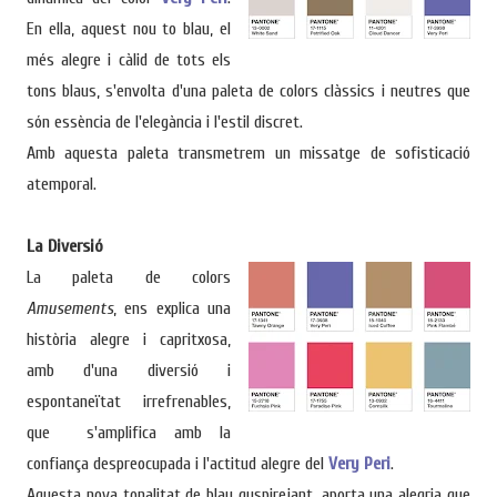
En ella, aquest nou to blau, el
més alegre i càlid de tots els
tons blaus, s'envolta d'una paleta de colors clàssics i neutres que
són essència de l'elegància i l'estil discret.
Amb aquesta paleta transmetrem un missatge de sofisticació
atemporal.
La Diversió
La paleta de colors
Amusements
, ens explica una
història alegre i capritxosa,
amb d'una diversió i
espontaneïtat irrefrenables,
que s'amplifica amb la
confiança despreocupada i l'actitud alegre del
Very Peri
.
Aquesta nova tonalitat de blau guspirejant, aporta una alegria que